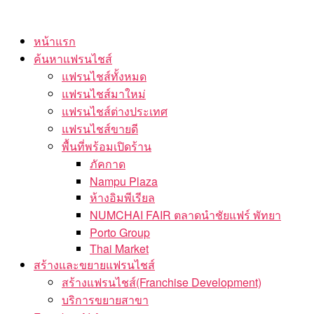
Skip
to
หน้าแรก
the
ค้นหาแฟรนไชส์
content
แฟรนไชส์ทั้งหมด
แฟรนไชส์มาใหม่
แฟรนไชส์ต่างประเทศ
แฟรนไชส์ขายดี
พื้นที่พร้อมเปิดร้าน
ภัคกาด
Nampu Plaza
ห้างอิมพีเรียล
NUMCHAI FAIR ตลาดนำชัยแฟร์ พัทยา
Porto Group
Thai Market
สร้างและขยายแฟรนไชส์
สร้างแฟรนไชส์(Franchise Development)
บริการขยายสาขา