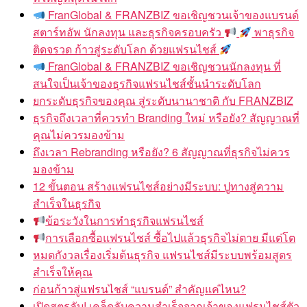
FranGlobal & FRANZBIZ ขอเชิญชวนเจ้าของแบรนด์
สตาร์ทอัพ นักลงทุน และธุรกิจครอบครัว
พาธุรกิจ
ติดจรวด ก้าวสู่ระดับโลก ด้วยแฟรนไชส์
FranGlobal & FRANZBIZ ขอเชิญชวนนักลงทุน ที่
สนใจเป็นเจ้าของธุรกิจแฟรนไชส์ชั้นนำระดับโลก
ยกระดับธุรกิจของคุณ สู่ระดับนานาชาติ กับ FRANZBIZ
ธุรกิจถึงเวลาที่ควรทำ Branding ใหม่ หรือยัง? สัญญาณที่
คุณไม่ควรมองข้าม
ถึงเวลา Rebranding หรือยัง? 6 สัญญาณที่ธุรกิจไม่ควร
มองข้าม
12 ขั้นตอน สร้างแฟรนไชส์อย่างมีระบบ: ปูทางสู่ความ
สำเร็จในธุรกิจ
ข้อระวังในการทำธุรกิจแฟรนไชส์
การเลือกซื้อแฟรนไชส์ ซื้อไปแล้วธุรกิจไม่ตาย มีแต่โต
หมดกังวลเรื่องเริ่มต้นธุรกิจ แฟรนไชส์มีระบบพร้อมสูตร
สำเร็จให้คุณ
ก่อนก้าวสู่แฟรนไชส์ “แบรนด์” สำคัญแค่ไหน?
เปิดสูตรลับ! เคล็ดลับความสำเร็จจากเจ้าของแฟรนไชส์ตัว