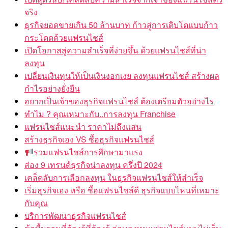
จริง
ธุรกิจยอดขายเกิน 50 ล้านบาท ก้าวสู่การเติบโตแบบก้าว
กระโดดด้วยแฟรนไชส์
เปิดโอกาสสู่ความสำเร็จที่ง่ายขึ้น ด้วยแฟรนไชส์ที่น่า
ลงทุน
เปลี่ยนเงินทุนให้เป็นเงินงอกเงย ลงทุนแฟรนไชส์ สร้างผล
กำไรอย่างยั่งยืน
อยากเป็นเจ้าของธุรกิจแฟรนไชส์ ต้องเตรียมตัวอย่างไร
ทำไม ? คุณเหมาะกับ..การลงทุน Franchise
แฟรนไชส์แนะนำ ราคาไม่ถึงแสน
สร้างธุรกิจเอง VS ซื้อธุรกิจแฟรนไชส์
รวมแฟรนไชส์การศึกษามาแรง
ส่อง 9 เทรนด์ธุรกิจน่าลงทุน ครึ่งปี 2024
เคล็ดลับการเลือกลงทุน ในธุรกิจแฟรนไชส์ให้สำเร็จ
เริ่มธุรกิจเอง หรือ ซื้อแฟรนไชส์ดี ธุรกิจแบบไหนที่เหมาะ
กับคุณ
บริการพัฒนาธุรกิจแฟรนไชส์