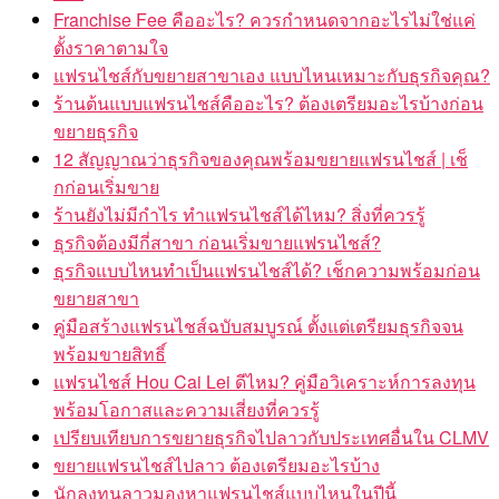
Franchise Fee คืออะไร? ควรกำหนดจากอะไรไม่ใช่แค่
ตั้งราคาตามใจ
แฟรนไชส์กับขยายสาขาเอง แบบไหนเหมาะกับธุรกิจคุณ?
ร้านต้นแบบแฟรนไชส์คืออะไร? ต้องเตรียมอะไรบ้างก่อน
ขยายธุรกิจ
12 สัญญาณว่าธุรกิจของคุณพร้อมขยายแฟรนไชส์ | เช็
กก่อนเริ่มขาย
ร้านยังไม่มีกำไร ทำแฟรนไชส์ได้ไหม? สิ่งที่ควรรู้
ธุรกิจต้องมีกี่สาขา ก่อนเริ่มขายแฟรนไชส์?
ธุรกิจแบบไหนทำเป็นแฟรนไชส์ได้? เช็กความพร้อมก่อน
ขยายสาขา
คู่มือสร้างแฟรนไชส์ฉบับสมบูรณ์ ตั้งแต่เตรียมธุรกิจจน
พร้อมขายสิทธิ์
แฟรนไชส์ Hou Cai Lei ดีไหม? คู่มือวิเคราะห์การลงทุน
พร้อมโอกาสและความเสี่ยงที่ควรรู้
เปรียบเทียบการขยายธุรกิจไปลาวกับประเทศอื่นใน CLMV
ขยายแฟรนไชส์ไปลาว ต้องเตรียมอะไรบ้าง
นักลงทุนลาวมองหาแฟรนไชส์แบบไหนในปีนี้