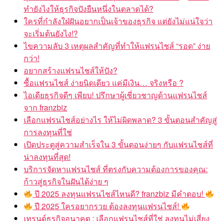
ทำยังไงให้ธุรกิจปังยืนหนึ่งในตลาดได้?
ใครที่กำลังใฝ่ฝันอยากเป็นเจ้าของธุรกิจ แต่ยังไม่แน่ใจว่า
จะเริ่มต้นยังไง!?
ไขความลับ 3 เหตุผลสำคัญที่ทำให้แฟรนไชส์ “รอด” ง่าย
กว่า!
อยากสร้างแฟรนไชส์ให้ปัง?
ซื้อแฟรนไชส์ ง่ายนิดเดียว แค่มีเงิน… จริงหรือ ?
ไอเดียธุรกิจดีๆ เพียบ! ปรึกษาผู้เชี่ยวชาญด้านแฟรนไชส์
จาก franzbiz
เลือกแฟรนไชส์อย่างไร ให้ไม่ผิดพลาด? 3 ขั้นตอนสำคัญสู่
การลงทุนที่ใช่
เปิดประตูสู่ความสำเร็จใน 3 ขั้นตอนง่ายๆ กับแฟรนไชส์ที่
น่าลงทุนที่สุด!
บริการจัดหาแฟรนไชส์ ที่ตรงกับความต้องการของคุณ:
ก้าวสู่ธุรกิจในฝันได้ง่าย ๆ
ปี 2025 ลงทุนแฟรนไชส์ไหนดี? franzbiz มีคำตอบ!
ปี 2025 ใครอยากรวย ต้องลงทุนแฟรนไชส์!
เทรนด์ธุรกิจอนาคต : เลือกแฟรนไชส์ที่ใช่ ลงทุนไม่เสี่ยง