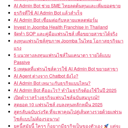
AI Admin Bot ช่วย SME ไทยลดต้นทุนและเพิ่มยอดขาย
ธุรกิจที่ใช้ AI Admin Bot แล้วสำเร็จ
AI Admin Bot เชื่อมต่อกับหลายแพลตฟอร์ม
Invest in Joomba Health Franchise in Thailand
จัดทำ SOP และคู่มือแฟรนไชส์ เพื่อขยายสาขาได้จริง
ลงทุนแฟรนไชส์สุขภาพ Joomba ในไทย โอกาสธุรกิจมา
แรง
5 แนวทางลงทุนแฟรนไชส์ในแคนาดา รายได้แบบ
Passive
5 เหตุผลที่แฟรนไชส์ควรใช้ AI Admin Bot ขยายสาขา
AI Agent ต่างจาก Chatbot ยังไง?
AI Admin Bot เหมาะกับธุรกิจแบบไหน?
AI Admin Bot คืออะไร? ทำไมธุรกิจต้องใช้ในปี 2025
เปิดตำราสร้างธุรกิจแฟรนไชส์ฉบับสมบูรณ์!!
สุดยอด 10 แฟรนไชส์ งบลงทุนหลักหมื่น 2025
สูตรลับฉบับเร่งรัด ที่จะพาคุณไปสู่เส้นทางรวยด้วยแฟรน
ไชส์แบบไม่ต้องรอนาน!
ยุคนี้สมัยนี้ ใครๆ ก็อยากมีธุรกิจเป็นของตัวเอง
แต่จะ