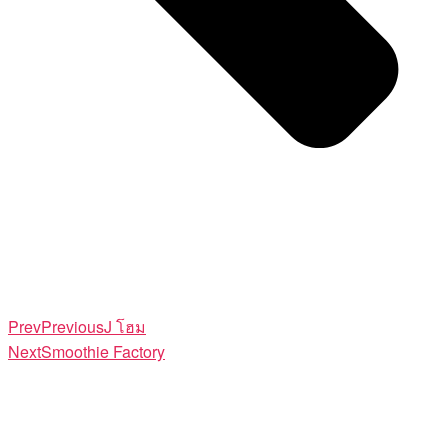
Prev
Previous
J โฮม
Next
Smoothie Factory