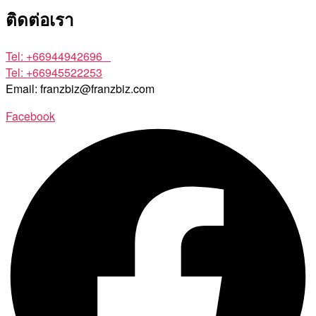
ติดต่อเรา
Tel: +66944942696
Tel: +66945522253
Email: franzbiz@franzbiz.com
Facebook