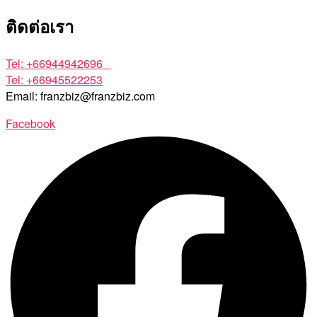
ติดต่อเรา
Tel: +66944942696
Tel: +66945522253
Email: franzbiz@franzbiz.com
Facebook