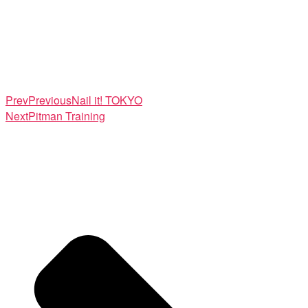
Prev
Previous
Nail it! TOKYO
Next
Pitman Training