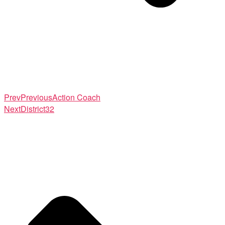
Prev
Previous
Action Coach
Next
District32