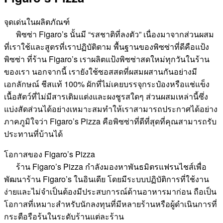
จุดเด่นในผลิตภัณฑ์
พิซซ่า Figaro’s นั้นมี “รสชาติที่ลงตัว” เนื่องมาจากส่วนผสม
ที่เราใช้และสูตรที่เราปฏิบัติตาม พื้นฐานของพิซซ่าที่ดีคือแป้ง
พิซซ่า ที่ร้าน Figaro’s เราผลิตแป้งพิซซ่าสดใหม่ทุกวันในร้าน
ของเรา นอกจากนี้ เรายังใช้ซอสสดที่ผสมผสานกันอย่างมี
เอกลักษณ์ ชีสแท้ 100% ผักที่ไม่เคยบรรจุกระป๋องหรือแช่แข็ง
เนื้อสัตว์ที่ไม่มีสารเติมแต่งและผงชูรสใดๆ ส่วนผสมเหล่านี้ซึ่ง
แบ่งสัดส่วนได้อย่างเหมาะสมทำให้เราสามารถประกาศได้อย่าง
ภาคภูมิใจว่า Figaro’s Pizza คือพิซซ่าที่ดีที่สุดที่คุณสามารถรับ
ประทานที่บ้านได้
โอกาสของ Figaro’s Pizza
ร้าน Figaro’s Pizza กำลังมองหาพันธมิตรแฟรนไชส์เพื่อ
พัฒนาร้าน Figaro’s ในอินเดีย โดยมีระบบปฏิบัติการที่ใช้งาน
ง่ายและไม่จำเป็นต้องมีประสบการณ์ด้านอาหารมาก่อน ถือเป็น
โอกาสที่เหมาะสำหรับนักลงทุนที่มีหลายร้านหรือผู้ดำเนินการที่
กระตือรือร้นในระดับร้านแต่ละร้าน