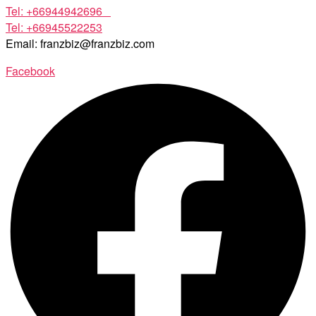
Tel: +66944942696
Tel: +66945522253
Email: franzbiz@franzbiz.com
Facebook