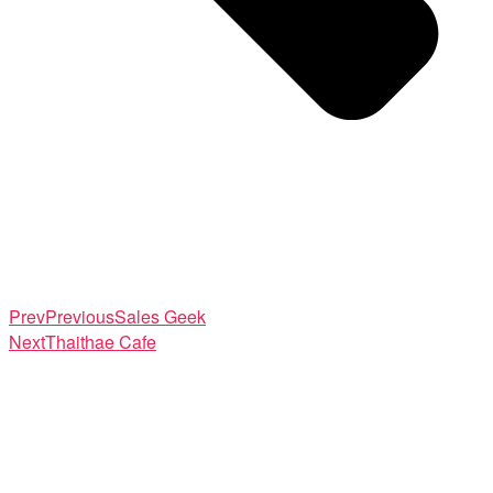
Prev
Previous
Sales Geek
Next
Thaithae Cafe