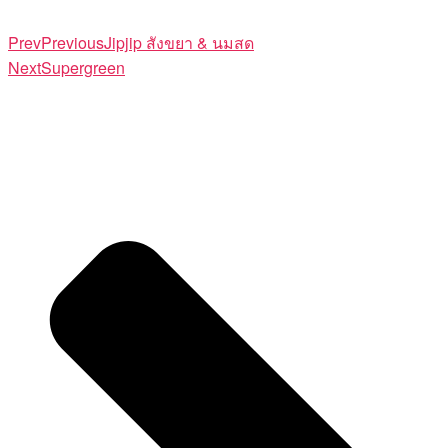
Prev
Previous
Jipjip สังขยา & นมสด
Next
Supergreen