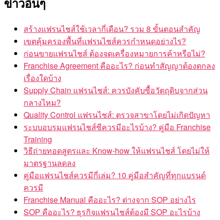
ข่าวอื่นๆ
สร้างแฟรนไชส์ใช้เวลากี่เดือน? รวม 8 ขั้นตอนสำคัญ
เขตคุ้มครองพื้นที่แฟรนไชส์ควรกำหนดอย่างไร?
ก่อนขายแฟรนไชส์ ต้องจดเครื่องหมายการค้าหรือไม่?
Franchise Agreement คืออะไร? ก่อนทำสัญญาต้องตกลง
เรื่องใดบ้าง
Supply Chain แฟรนไชส์: ควรบังคับซื้อวัตถุดิบจากส่วน
กลางไหม?
Quality Control แฟรนไชส์: ตรวจสาขาโดยไม่เกิดปัญหา
ระบบอบรมแฟรนไชส์ซีควรมีอะไรบ้าง? คู่มือ Franchise
Training
วิธีถ่ายทอดสูตรและ Know-how ให้แฟรนไชส์ โดยไม่ให้
มาตรฐานลดลง
คู่มือแฟรนไชส์ควรมีกี่เล่ม? 10 คู่มือสำคัญที่ทุกแบรนด์
ควรมี
Franchise Manual คืออะไร? ต่างจาก SOP อย่างไร
SOP คืออะไร? ธุรกิจแฟรนไชส์ต้องมี SOP อะไรบ้าง