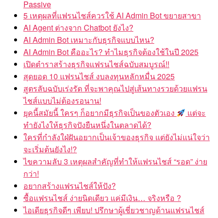
Passive
5 เหตุผลที่แฟรนไชส์ควรใช้ AI Admin Bot ขยายสาขา
AI Agent ต่างจาก Chatbot ยังไง?
AI Admin Bot เหมาะกับธุรกิจแบบไหน?
AI Admin Bot คืออะไร? ทำไมธุรกิจต้องใช้ในปี 2025
เปิดตำราสร้างธุรกิจแฟรนไชส์ฉบับสมบูรณ์!!
สุดยอด 10 แฟรนไชส์ งบลงทุนหลักหมื่น 2025
สูตรลับฉบับเร่งรัด ที่จะพาคุณไปสู่เส้นทางรวยด้วยแฟรน
ไชส์แบบไม่ต้องรอนาน!
ยุคนี้สมัยนี้ ใครๆ ก็อยากมีธุรกิจเป็นของตัวเอง
แต่จะ
ทำยังไงให้ธุรกิจปังยืนหนึ่งในตลาดได้?
ใครที่กำลังใฝ่ฝันอยากเป็นเจ้าของธุรกิจ แต่ยังไม่แน่ใจว่า
จะเริ่มต้นยังไง!?
ไขความลับ 3 เหตุผลสำคัญที่ทำให้แฟรนไชส์ “รอด” ง่าย
กว่า!
อยากสร้างแฟรนไชส์ให้ปัง?
ซื้อแฟรนไชส์ ง่ายนิดเดียว แค่มีเงิน… จริงหรือ ?
ไอเดียธุรกิจดีๆ เพียบ! ปรึกษาผู้เชี่ยวชาญด้านแฟรนไชส์