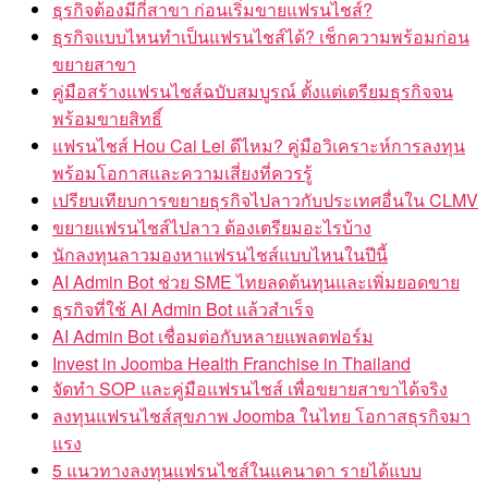
ธุรกิจต้องมีกี่สาขา ก่อนเริ่มขายแฟรนไชส์?
ธุรกิจแบบไหนทำเป็นแฟรนไชส์ได้? เช็กความพร้อมก่อน
ขยายสาขา
คู่มือสร้างแฟรนไชส์ฉบับสมบูรณ์ ตั้งแต่เตรียมธุรกิจจน
พร้อมขายสิทธิ์
แฟรนไชส์ Hou Cai Lei ดีไหม? คู่มือวิเคราะห์การลงทุน
พร้อมโอกาสและความเสี่ยงที่ควรรู้
เปรียบเทียบการขยายธุรกิจไปลาวกับประเทศอื่นใน CLMV
ขยายแฟรนไชส์ไปลาว ต้องเตรียมอะไรบ้าง
นักลงทุนลาวมองหาแฟรนไชส์แบบไหนในปีนี้
AI Admin Bot ช่วย SME ไทยลดต้นทุนและเพิ่มยอดขาย
ธุรกิจที่ใช้ AI Admin Bot แล้วสำเร็จ
AI Admin Bot เชื่อมต่อกับหลายแพลตฟอร์ม
Invest in Joomba Health Franchise in Thailand
จัดทำ SOP และคู่มือแฟรนไชส์ เพื่อขยายสาขาได้จริง
ลงทุนแฟรนไชส์สุขภาพ Joomba ในไทย โอกาสธุรกิจมา
แรง
5 แนวทางลงทุนแฟรนไชส์ในแคนาดา รายได้แบบ