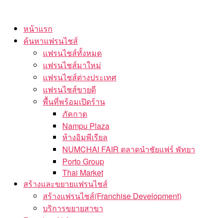
Skip
to
หน้าแรก
the
ค้นหาแฟรนไชส์
content
แฟรนไชส์ทั้งหมด
แฟรนไชส์มาใหม่
แฟรนไชส์ต่างประเทศ
แฟรนไชส์ขายดี
พื้นที่พร้อมเปิดร้าน
ภัคกาด
Nampu Plaza
ห้างอิมพีเรียล
NUMCHAI FAIR ตลาดนำชัยแฟร์ พัทยา
Porto Group
Thai Market
สร้างและขยายแฟรนไชส์
สร้างแฟรนไชส์(Franchise Development)
บริการขยายสาขา