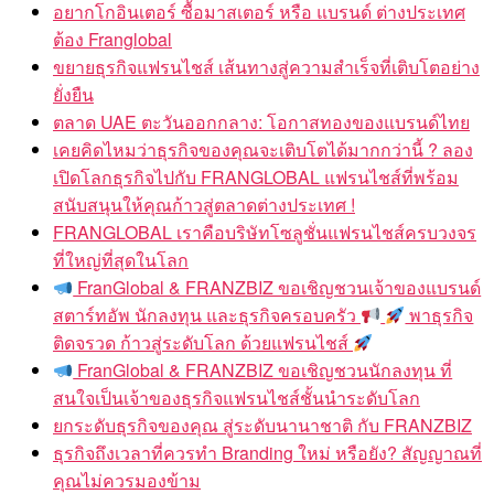
อยากโกอินเตอร์ ซื้อมาสเตอร์ หรือ แบรนด์ ต่างประเทศ
ต้อง Franglobal
ขยายธุรกิจแฟรนไชส์ เส้นทางสู่ความสำเร็จที่เติบโตอย่าง
ยั่งยืน
ตลาด UAE ตะวันออกกลาง: โอกาสทองของแบรนด์ไทย
เคยคิดไหมว่าธุรกิจของคุณจะเติบโตได้มากกว่านี้ ? ลอง
เปิดโลกธุรกิจไปกับ FRANGLOBAL แฟรนไชส์ที่พร้อม
สนับสนุนให้คุณก้าวสู่ตลาดต่างประเทศ !
FRANGLOBAL เราคือบริษัทโซลูชั่นแฟรนไชส์ครบวงจร
ที่ใหญ่ที่สุดในโลก
FranGlobal & FRANZBIZ ขอเชิญชวนเจ้าของแบรนด์
สตาร์ทอัพ นักลงทุน และธุรกิจครอบครัว
พาธุรกิจ
ติดจรวด ก้าวสู่ระดับโลก ด้วยแฟรนไชส์
FranGlobal & FRANZBIZ ขอเชิญชวนนักลงทุน ที่
สนใจเป็นเจ้าของธุรกิจแฟรนไชส์ชั้นนำระดับโลก
ยกระดับธุรกิจของคุณ สู่ระดับนานาชาติ กับ FRANZBIZ
ธุรกิจถึงเวลาที่ควรทำ Branding ใหม่ หรือยัง? สัญญาณที่
คุณไม่ควรมองข้าม