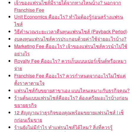
เจ้าของแฟรนไชส์มีรายได้จากทางไหนบ้าง? นอกจาก
Franchise Fee
Unit Economics คืออะไร? ทำไมต้องรู้ก่อนสร้างแฟรน
ไชส์
วิธีคำนวณระยะเวลาคืนทุนแฟรนไชส์ (Payback Period)
งบลงทุนแฟรนไชส์ควรประกอบด้วยค่าใช้จ่ายอะไรบ้าง?
Marketing Fee คืออะไร? เจ้าของแฟรนไชส์ควรนำไปใช้
อย่างไร
Royalty Fee คืออะไร? ควรเก็บแบบเปอร์เซ็นต์หรือเหมา
จ่าย
Franchise Fee คืออะไร? ควรกำหนดจากอะไรไม่ใช่แค่
ตั้งราคาตามใจ
แฟรนไชส์กับขยายสาขาเอง แบบไหนเหมาะกับธุรกิจคุณ?
ร้านต้นแบบแฟรนไชส์คืออะไร? ต้องเตรียมอะไรบ้างก่อน
ขยายธุรกิจ
12 สัญญาณว่าธุรกิจของคุณพร้อมขยายแฟรนไชส์ | เช็
กก่อนเริ่มขาย
ร้านยังไม่มีกำไร ทำแฟรนไชส์ได้ไหม? สิ่งที่ควรรู้