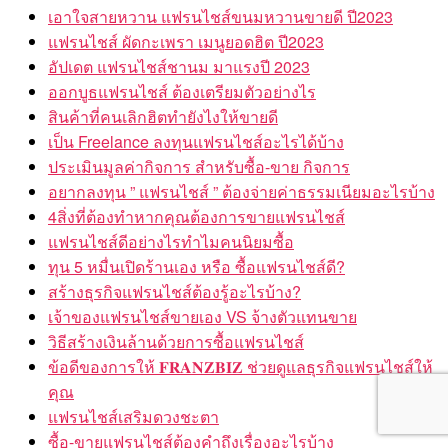
เอาใจสายหวาน แฟรนไชส์ขนมหวานขายดี ปี2023
แฟรนไชส์ ผัดกะเพรา เมนูยอดฮิต ปี2023
อัปเดต แฟรนไชส์ชานม มาแรงปี 2023
ออกบูธแฟรนไชส์ ต้องเตรียมตัวอย่างไร
สินค้าที่คนเลิกฮิตทำยังไงให้ขายดี
เป็น Freelance ลงทุนแฟรนไชส์อะไรได้บ้าง
ประเมินมูลค่ากิจการ สำหรับซื้อ-ขาย กิจการ
อยากลงทุน ” แฟรนไชส์ ” ต้องจ่ายค่าธรรมเนียมอะไรบ้าง
4สิ่งที่ต้องทำหากคุณต้องการขายแฟรนไชส์
แฟรนไชส์ดีอย่างไรทำไมคนนิยมซื้อ
ทุน 5 หมื่นเปิดร้านเอง หรือ ซื้อแฟรนไชส์ดี?
สร้างธุรกิจแฟรนไชส์ต้องรู้อะไรบ้าง?
เจ้าของแฟรนไชส์ขายเอง VS จ้างตัวแทนขาย
วิธีสร้างเงินล้านด้วยการซื้อแฟรนไชส์
ข้อดีของการให้ 𝐅𝐑𝐀𝐍𝐙𝐁𝐈𝐙 ช่วยดูแลธุรกิจแฟรนไชส์ให้
คุณ
แฟรนไชส์เสริมดวงชะตา
ซื้อ-ขายแฟรนไชส์ต้องคำถึงเรื่องอะไรบ้าง