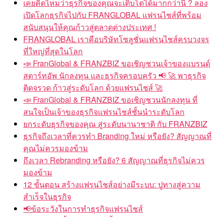
เคยคิดไหมว่าธุรกิจของคุณจะเติบโตได้มากกว่านี้ ? ลอง
เปิดโลกธุรกิจไปกับ FRANGLOBAL แฟรนไชส์ที่พร้อม
สนับสนุนให้คุณก้าวสู่ตลาดต่างประเทศ !
FRANGLOBAL เราคือบริษัทโซลูชั่นแฟรนไชส์ครบวงจร
ที่ใหญ่ที่สุดในโลก
📣 FranGlobal & FRANZBIZ ขอเชิญชวนเจ้าของแบรนด์
สตาร์ทอัพ นักลงทุน และธุรกิจครอบครัว 📢 🚀 พาธุรกิจ
ติดจรวด ก้าวสู่ระดับโลก ด้วยแฟรนไชส์ 🚀
📣 FranGlobal & FRANZBIZ ขอเชิญชวนนักลงทุน ที่
สนใจเป็นเจ้าของธุรกิจแฟรนไชส์ชั้นนำระดับโลก
ยกระดับธุรกิจของคุณ สู่ระดับนานาชาติ กับ FRANZBIZ
ธุรกิจถึงเวลาที่ควรทำ Branding ใหม่ หรือยัง? สัญญาณที่
คุณไม่ควรมองข้าม
ถึงเวลา Rebranding หรือยัง? 6 สัญญาณที่ธุรกิจไม่ควร
มองข้าม
12 ขั้นตอน สร้างแฟรนไชส์อย่างมีระบบ: ปูทางสู่ความ
สำเร็จในธุรกิจ
📢ข้อระวังในการทำธุรกิจแฟรนไชส์