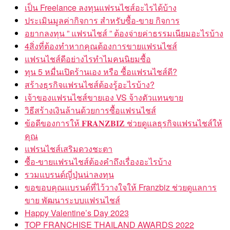
เป็น Freelance ลงทุนแฟรนไชส์อะไรได้บ้าง
ประเมินมูลค่ากิจการ สำหรับซื้อ-ขาย กิจการ
อยากลงทุน ” แฟรนไชส์ ” ต้องจ่ายค่าธรรมเนียมอะไรบ้าง
4สิ่งที่ต้องทำหากคุณต้องการขายแฟรนไชส์
แฟรนไชส์ดีอย่างไรทำไมคนนิยมซื้อ
ทุน 5 หมื่นเปิดร้านเอง หรือ ซื้อแฟรนไชส์ดี?
สร้างธุรกิจแฟรนไชส์ต้องรู้อะไรบ้าง?
เจ้าของแฟรนไชส์ขายเอง VS จ้างตัวแทนขาย
วิธีสร้างเงินล้านด้วยการซื้อแฟรนไชส์
ข้อดีของการให้ 𝐅𝐑𝐀𝐍𝐙𝐁𝐈𝐙 ช่วยดูแลธุรกิจแฟรนไชส์ให้
คุณ
แฟรนไชส์เสริมดวงชะตา
ซื้อ-ขายแฟรนไชส์ต้องคำถึงเรื่องอะไรบ้าง
รวมแบรนด์ญี่ปุ่นน่าลงทุน
ขอขอบคุณแบรนด์ที่ไว้วางใจให้ Franzbiz ช่วยดูแลการ
ขาย พัฒนาระบบแฟรนไชส์
Happy Valentine’s Day 2023
TOP FRANCHISE THAILAND AWARDS 2022