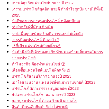
เทรนด์ธุรกิจแฟรนไชส์มาแรง ปี 2567
📍รวมแฟรนไชส์สุดฮิต ขายดี ทำกำไรสุดปัง ขายได้ทั้งปี
2023
ข้อดีของการลงทุนแฟรนไชส์ หลังเกษียณ
💰 สำหรับผู้ที่มีทุน 5 หมื่น
📣ข้อพื้นฐานช่วยสร้างกิจการแบบไม่เจ็บตัว
📣ธุรกิจแฟรนไชส์ คืออะไร?
📍ชี้เป้า แฟรนไชส์ก๋วยเตี๋ยว🍜
ข้อคำนึงถึงที่เจ้าของธุรกิจ ห้ามมองข้ามเด็ดขาดในการ
ขายแฟรนไชส์
ทำไมธุรกิจ ต้องทำแฟรนไชส์ 👏
เลือกซื้อแฟรนไชส์แบบไม่ผิดหวัง 👏
แฟรนไชส์สายบริการ มาแรงปี 2023
เอาใจสายหวาน แฟรนไชส์ขนมหวานขายดี ปี2023
แฟรนไชส์ ผัดกะเพรา เมนูยอดฮิต ปี2023
อัปเดต แฟรนไชส์ชานม มาแรงปี 2023
ออกบูธแฟรนไชส์ ต้องเตรียมตัวอย่างไร
สินค้าที่คนเลิกฮิตทำยังไงให้ขายดี