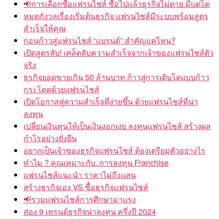
📢การเลือกซื้อแฟรนไชส์ ซื้อไปแล้วธุรกิจไม่ตาย มีแต่โต
หมดกังวลเรื่องเริ่มต้นธุรกิจ แฟรนไชส์มีระบบพร้อมสูตร
สำเร็จให้คุณ
ก่อนก้าวสู่แฟรนไชส์ “แบรนด์” สำคัญแค่ไหน?
เปิดสูตรลับ! เคล็ดลับความสำเร็จจากเจ้าของแฟรนไชส์ตัว
จริง
ธุรกิจยอดขายเกิน 50 ล้านบาท ก้าวสู่การเติบโตแบบก้าว
กระโดดด้วยแฟรนไชส์
เปิดโอกาสสู่ความสำเร็จที่ง่ายขึ้น ด้วยแฟรนไชส์ที่น่า
ลงทุน
เปลี่ยนเงินทุนให้เป็นเงินงอกเงย ลงทุนแฟรนไชส์ สร้างผล
กำไรอย่างยั่งยืน
อยากเป็นเจ้าของธุรกิจแฟรนไชส์ ต้องเตรียมตัวอย่างไร
ทำไม ? คุณเหมาะกับ..การลงทุน Franchise
แฟรนไชส์แนะนำ ราคาไม่ถึงแสน
สร้างธุรกิจเอง VS ซื้อธุรกิจแฟรนไชส์
📢รวมแฟรนไชส์การศึกษามาแรง
ส่อง 9 เทรนด์ธุรกิจน่าลงทุน ครึ่งปี 2024