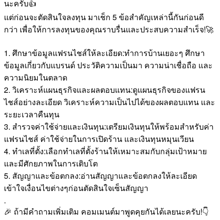
นะครับ👍
แต่ก่อนจะตัดสินใจลงทุน มาเช็ก 5 ข้อสำคัญเหล่านี้กันก่อนดี
กว่า เพื่อให้การลงทุนของคุณราบรื่นและประสบความสำเร็จ!🚀
1. ศึกษาข้อมูลแฟรนไชส์ให้ละเอียด:ทำการบ้านเยอะๆ ศึกษา
ข้อมูลเกี่ยวกับแบรนด์ ประวัติความเป็นมา ความน่าเชื่อถือ และ
ความนิยมในตลาด
2. วิเคราะห์แผนธุรกิจและผลตอบแทน:ดูแผนธุรกิจของแฟรน
ไชส์อย่างละเอียด วิเคราะห์ความเป็นไปได้ของผลตอบแทน และ
ระยะเวลาคืนทุน
3. สำรวจค่าใช้จ่ายและเงินทุน:เตรียมเงินทุนให้พร้อมสำหรับค่า
แฟรนไชส์ ค่าใช้จ่ายในการเปิดร้าน และเงินทุนหมุนเวียน
4. ทำเลที่ตั้ง:เลือกทำเลที่ตั้งร้านให้เหมาะสมกับกลุ่มเป้าหมาย
และมีศักยภาพในการเติบโต
5. สัญญาและข้อตกลง:อ่านสัญญาและข้อตกลงให้ละเอียด
เข้าใจเงื่อนไขต่างๆก่อนตัดสินใจเซ็นสัญญา
.
🎉 ถ้ามีคำถามเพิ่มเติม คอมเมนต์มาพูดคุยกันได้เลยนะครับ!👇