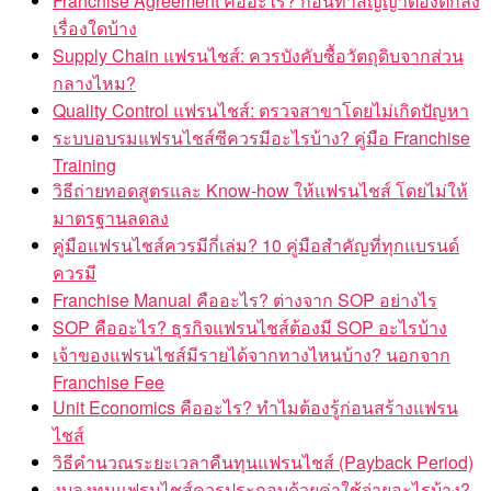
Franchise Agreement คืออะไร? ก่อนทำสัญญาต้องตกลง
เรื่องใดบ้าง
Supply Chain แฟรนไชส์: ควรบังคับซื้อวัตถุดิบจากส่วน
กลางไหม?
Quality Control แฟรนไชส์: ตรวจสาขาโดยไม่เกิดปัญหา
ระบบอบรมแฟรนไชส์ซีควรมีอะไรบ้าง? คู่มือ Franchise
Training
วิธีถ่ายทอดสูตรและ Know-how ให้แฟรนไชส์ โดยไม่ให้
มาตรฐานลดลง
คู่มือแฟรนไชส์ควรมีกี่เล่ม? 10 คู่มือสำคัญที่ทุกแบรนด์
ควรมี
Franchise Manual คืออะไร? ต่างจาก SOP อย่างไร
SOP คืออะไร? ธุรกิจแฟรนไชส์ต้องมี SOP อะไรบ้าง
เจ้าของแฟรนไชส์มีรายได้จากทางไหนบ้าง? นอกจาก
Franchise Fee
Unit Economics คืออะไร? ทำไมต้องรู้ก่อนสร้างแฟรน
ไชส์
วิธีคำนวณระยะเวลาคืนทุนแฟรนไชส์ (Payback Period)
งบลงทุนแฟรนไชส์ควรประกอบด้วยค่าใช้จ่ายอะไรบ้าง?