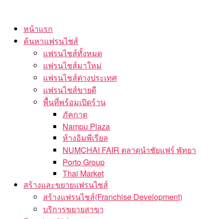
Skip
to
หน้าแรก
the
ค้นหาแฟรนไชส์
content
แฟรนไชส์ทั้งหมด
แฟรนไชส์มาใหม่
แฟรนไชส์ต่างประเทศ
แฟรนไชส์ขายดี
พื้นที่พร้อมเปิดร้าน
ภัคกาด
Nampu Plaza
ห้างอิมพีเรียล
NUMCHAI FAIR ตลาดนำชัยแฟร์ พัทยา
Porto Group
Thai Market
สร้างและขยายแฟรนไชส์
สร้างแฟรนไชส์(Franchise Development)
บริการขยายสาขา