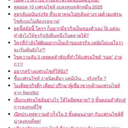
สุดยอด 10 แฟรนไชส์ งบลงทุนหลักหมื่น 2025
สูตรลับฉบับเร่งรัด ที่จะพาคุณไปสู่เส้นทางรวยด้วยแฟรน
ไชส์แบบไม่ต้องรอนาน!
ยุคนี้สมัยนี้ ใครๆ ก็อยากมีธุรกิจเป็นของตัวเอง 🚀 แต่จะ
ทำยังไงให้ธุรกิจปังยืนหนึ่งในตลาดได้?
ใครที่กำลังใฝ่ฝันอยากเป็นเจ้าของธุรกิจ แต่ยังไม่แน่ใจว่า
จะเริ่มต้นยังไง!?
ไขความลับ 3 เหตุผลสำคัญที่ทำให้แฟรนไชส์ “รอด” ง่าย
กว่า!
อยากสร้างแฟรนไชส์ให้ปัง?
ซื้อแฟรนไชส์ ง่ายนิดเดียว แค่มีเงิน… จริงหรือ ?
ไอเดียธุรกิจดีๆ เพียบ! ปรึกษาผู้เชี่ยวชาญด้านแฟรนไชส์
จาก franzbiz
เลือกแฟรนไชส์อย่างไร ให้ไม่ผิดพลาด? 3 ขั้นตอนสำคัญสู่
การลงทุนที่ใช่
เปิดประตูสู่ความสำเร็จใน 3 ขั้นตอนง่ายๆ กับแฟรนไชส์ที่
น่าลงทุนที่สุด!