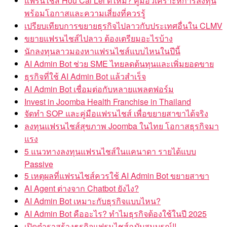
แฟรนไชส์ Hou Cai Lei ดีไหม? คู่มือวิเคราะห์การลงทุน
พร้อมโอกาสและความเสี่ยงที่ควรรู้
เปรียบเทียบการขยายธุรกิจไปลาวกับประเทศอื่นใน CLMV
ขยายแฟรนไชส์ไปลาว ต้องเตรียมอะไรบ้าง
นักลงทุนลาวมองหาแฟรนไชส์แบบไหนในปีนี้
AI Admin Bot ช่วย SME ไทยลดต้นทุนและเพิ่มยอดขาย
ธุรกิจที่ใช้ AI Admin Bot แล้วสำเร็จ
AI Admin Bot เชื่อมต่อกับหลายแพลตฟอร์ม
Invest in Joomba Health Franchise in Thailand
จัดทำ SOP และคู่มือแฟรนไชส์ เพื่อขยายสาขาได้จริง
ลงทุนแฟรนไชส์สุขภาพ Joomba ในไทย โอกาสธุรกิจมา
แรง
5 แนวทางลงทุนแฟรนไชส์ในแคนาดา รายได้แบบ
Passive
5 เหตุผลที่แฟรนไชส์ควรใช้ AI Admin Bot ขยายสาขา
AI Agent ต่างจาก Chatbot ยังไง?
AI Admin Bot เหมาะกับธุรกิจแบบไหน?
AI Admin Bot คืออะไร? ทำไมธุรกิจต้องใช้ในปี 2025
เปิดตำราสร้างธุรกิจแฟรนไชส์ฉบับสมบูรณ์!!