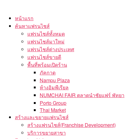
Skip
to
หน้าแรก
the
ค้นหาแฟรนไชส์
content
แฟรนไชส์ทั้งหมด
แฟรนไชส์มาใหม่
แฟรนไชส์ต่างประเทศ
แฟรนไชส์ขายดี
พื้นที่พร้อมเปิดร้าน
ภัคกาด
Nampu Plaza
ห้างอิมพีเรียล
NUMCHAI FAIR ตลาดนำชัยแฟร์ พัทยา
Porto Group
Thai Market
สร้างและขยายแฟรนไชส์
สร้างแฟรนไชส์(Franchise Development)
บริการขยายสาขา