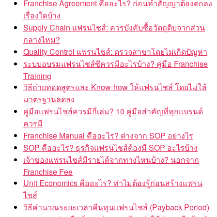
Franchise Agreement คืออะไร? ก่อนทำสัญญาต้องตกลง
เรื่องใดบ้าง
Supply Chain แฟรนไชส์: ควรบังคับซื้อวัตถุดิบจากส่วน
กลางไหม?
Quality Control แฟรนไชส์: ตรวจสาขาโดยไม่เกิดปัญหา
ระบบอบรมแฟรนไชส์ซีควรมีอะไรบ้าง? คู่มือ Franchise
Training
วิธีถ่ายทอดสูตรและ Know-how ให้แฟรนไชส์ โดยไม่ให้
มาตรฐานลดลง
คู่มือแฟรนไชส์ควรมีกี่เล่ม? 10 คู่มือสำคัญที่ทุกแบรนด์
ควรมี
Franchise Manual คืออะไร? ต่างจาก SOP อย่างไร
SOP คืออะไร? ธุรกิจแฟรนไชส์ต้องมี SOP อะไรบ้าง
เจ้าของแฟรนไชส์มีรายได้จากทางไหนบ้าง? นอกจาก
Franchise Fee
Unit Economics คืออะไร? ทำไมต้องรู้ก่อนสร้างแฟรน
ไชส์
วิธีคำนวณระยะเวลาคืนทุนแฟรนไชส์ (Payback Period)