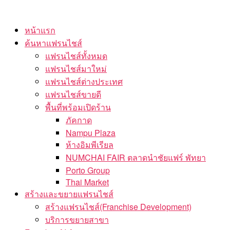
Skip
to
หน้าแรก
the
ค้นหาแฟรนไชส์
content
แฟรนไชส์ทั้งหมด
แฟรนไชส์มาใหม่
แฟรนไชส์ต่างประเทศ
แฟรนไชส์ขายดี
พื้นที่พร้อมเปิดร้าน
ภัคกาด
Nampu Plaza
ห้างอิมพีเรียล
NUMCHAI FAIR ตลาดนำชัยแฟร์ พัทยา
Porto Group
Thai Market
สร้างและขยายแฟรนไชส์
สร้างแฟรนไชส์(Franchise Development)
บริการขยายสาขา