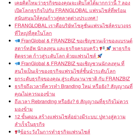
เคยคิดไหมว่าธุรกิจของคุณจะเติบโตได้มากกว่านี้ ? ลอง
เปิดโลกธุรกิจไปกับ FRANGLOBAL แฟรนไชส์ที่พร้อม
สนับสนุนให้คุณก้าวสู่ตลาดต่างประเทศ !
FRANGLOBAL เราคือบริษัทโซลูชั่นแฟรนไชส์ครบวงจร
ที่ใหญ่ที่สุดในโลก
FranGlobal & FRANZBIZ ขอเชิญชวนเจ้าของแบรนด์
สตาร์ทอัพ นักลงทุน และธุรกิจครอบครัว
พาธุรกิจ
ติดจรวด ก้าวสู่ระดับโลก ด้วยแฟรนไชส์
FranGlobal & FRANZBIZ ขอเชิญชวนนักลงทุน ที่
สนใจเป็นเจ้าของธุรกิจแฟรนไชส์ชั้นนำระดับโลก
ยกระดับธุรกิจของคุณ สู่ระดับนานาชาติ กับ FRANZBIZ
ธุรกิจถึงเวลาที่ควรทำ Branding ใหม่ หรือยัง? สัญญาณที่
คุณไม่ควรมองข้าม
ถึงเวลา Rebranding หรือยัง? 6 สัญญาณที่ธุรกิจไม่ควร
มองข้าม
12 ขั้นตอน สร้างแฟรนไชส์อย่างมีระบบ: ปูทางสู่ความ
สำเร็จในธุรกิจ
ข้อระวังในการทำธุรกิจแฟรนไชส์