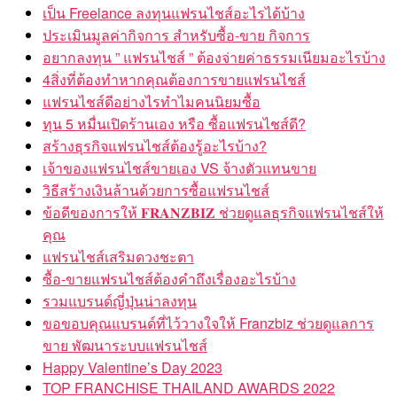
เป็น Freelance ลงทุนแฟรนไชส์อะไรได้บ้าง
ประเมินมูลค่ากิจการ สำหรับซื้อ-ขาย กิจการ
อยากลงทุน ” แฟรนไชส์ ” ต้องจ่ายค่าธรรมเนียมอะไรบ้าง
4สิ่งที่ต้องทำหากคุณต้องการขายแฟรนไชส์
แฟรนไชส์ดีอย่างไรทำไมคนนิยมซื้อ
ทุน 5 หมื่นเปิดร้านเอง หรือ ซื้อแฟรนไชส์ดี?
สร้างธุรกิจแฟรนไชส์ต้องรู้อะไรบ้าง?
เจ้าของแฟรนไชส์ขายเอง VS จ้างตัวแทนขาย
วิธีสร้างเงินล้านด้วยการซื้อแฟรนไชส์
ข้อดีของการให้ 𝐅𝐑𝐀𝐍𝐙𝐁𝐈𝐙 ช่วยดูแลธุรกิจแฟรนไชส์ให้
คุณ
แฟรนไชส์เสริมดวงชะตา
ซื้อ-ขายแฟรนไชส์ต้องคำถึงเรื่องอะไรบ้าง
รวมแบรนด์ญี่ปุ่นน่าลงทุน
ขอขอบคุณแบรนด์ที่ไว้วางใจให้ Franzbiz ช่วยดูแลการ
ขาย พัฒนาระบบแฟรนไชส์
Happy Valentine’s Day 2023
TOP FRANCHISE THAILAND AWARDS 2022