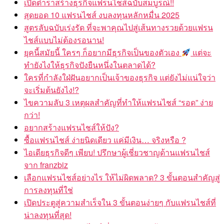
เปิดตำราสร้างธุรกิจแฟรนไชส์ฉบับสมบูรณ์!!
สุดยอด 10 แฟรนไชส์ งบลงทุนหลักหมื่น 2025
สูตรลับฉบับเร่งรัด ที่จะพาคุณไปสู่เส้นทางรวยด้วยแฟรน
ไชส์แบบไม่ต้องรอนาน!
ยุคนี้สมัยนี้ ใครๆ ก็อยากมีธุรกิจเป็นของตัวเอง
แต่จะ
ทำยังไงให้ธุรกิจปังยืนหนึ่งในตลาดได้?
ใครที่กำลังใฝ่ฝันอยากเป็นเจ้าของธุรกิจ แต่ยังไม่แน่ใจว่า
จะเริ่มต้นยังไง!?
ไขความลับ 3 เหตุผลสำคัญที่ทำให้แฟรนไชส์ “รอด” ง่าย
กว่า!
อยากสร้างแฟรนไชส์ให้ปัง?
ซื้อแฟรนไชส์ ง่ายนิดเดียว แค่มีเงิน… จริงหรือ ?
ไอเดียธุรกิจดีๆ เพียบ! ปรึกษาผู้เชี่ยวชาญด้านแฟรนไชส์
จาก franzbiz
เลือกแฟรนไชส์อย่างไร ให้ไม่ผิดพลาด? 3 ขั้นตอนสำคัญสู่
การลงทุนที่ใช่
เปิดประตูสู่ความสำเร็จใน 3 ขั้นตอนง่ายๆ กับแฟรนไชส์ที่
น่าลงทุนที่สุด!