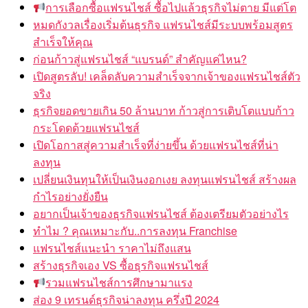
การเลือกซื้อแฟรนไชส์ ซื้อไปแล้วธุรกิจไม่ตาย มีแต่โต
หมดกังวลเรื่องเริ่มต้นธุรกิจ แฟรนไชส์มีระบบพร้อมสูตร
สำเร็จให้คุณ
ก่อนก้าวสู่แฟรนไชส์ “แบรนด์” สำคัญแค่ไหน?
เปิดสูตรลับ! เคล็ดลับความสำเร็จจากเจ้าของแฟรนไชส์ตัว
จริง
ธุรกิจยอดขายเกิน 50 ล้านบาท ก้าวสู่การเติบโตแบบก้าว
กระโดดด้วยแฟรนไชส์
เปิดโอกาสสู่ความสำเร็จที่ง่ายขึ้น ด้วยแฟรนไชส์ที่น่า
ลงทุน
เปลี่ยนเงินทุนให้เป็นเงินงอกเงย ลงทุนแฟรนไชส์ สร้างผล
กำไรอย่างยั่งยืน
อยากเป็นเจ้าของธุรกิจแฟรนไชส์ ต้องเตรียมตัวอย่างไร
ทำไม ? คุณเหมาะกับ..การลงทุน Franchise
แฟรนไชส์แนะนำ ราคาไม่ถึงแสน
สร้างธุรกิจเอง VS ซื้อธุรกิจแฟรนไชส์
รวมแฟรนไชส์การศึกษามาแรง
ส่อง 9 เทรนด์ธุรกิจน่าลงทุน ครึ่งปี 2024