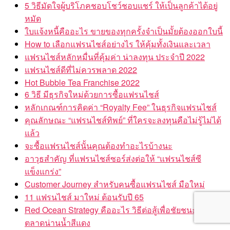
5 วิธีมัดใจผู้บริโภคชอบโชว์ชอบแชร์ ให้เป็นลูกค้าได้อยู่
หมัด
ใบแจ้งหนี้คืออะไร ขายของทุกครั้งจำเป็นมั้ยต้องออกใบนี้
How to เลือกแฟรนไชส์อย่างไร ให้คุ้มทั้งเงินและเวลา
แฟรนไชส์หลักหมื่นที่คุ้มค่า น่าลงทุน ประจำปี 2022
แฟรนไชส์ดีที่ไม่ควรพลาด 2022
Hot Bubble Tea Franchise 2022
6 วิธี มีธุรกิจใหม่ด้วยการซื้อแฟรนไชส์
หลักเกณฑ์การคิดค่า “Royalty Fee” ในธุรกิจแฟรนไชส์
คุณลักษณะ “แฟรนไชส์ทิพย์” ที่ใครจะลงทุนคือไม่รู้ไม่ได้
แล้ว
จะซื้อแฟรนไชส์นั้นคุณต้องทำอะไรบ้างนะ
อาวุธสำคัญ ที่แฟรนไชส์ซอร์ส่งต่อให้ “แฟรนไชส์ซี
แข็งแกร่ง”
Customer Journey สำหรับคนซื้อแฟรนไชส์ มือใหม่
11 แฟรนไชส์ มาใหม่ ต้อนรับปี 65
Red Ocean Strategy คืออะไร วิธีต่อสู้เพื่อชัยชนะใน
ตลาดน่านน้ำสีแดง