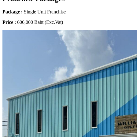
Package :
Single Unit Franchise
Price
:
606,000 Baht (Exc.Vat)