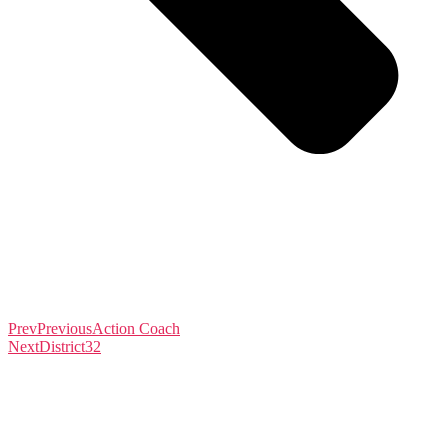
Prev
Previous
Action Coach
Next
District32