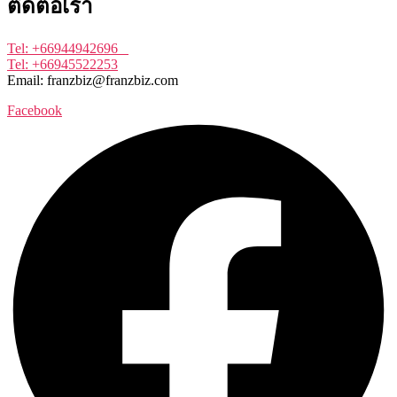
ติดต่อเรา
Tel: +66944942696
Tel: +66945522253
Email: franzbiz@franzbiz.com
Facebook