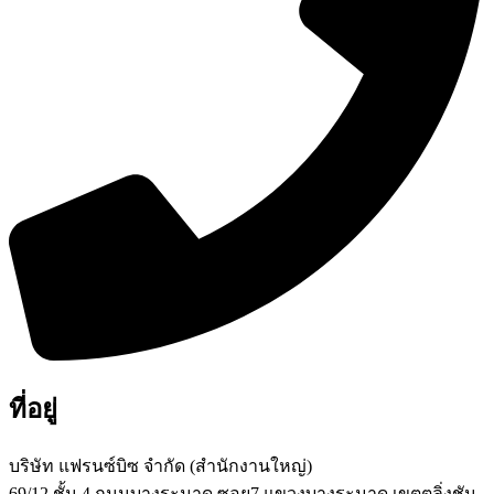
ที่อยู่
บริษัท แฟรนซ์บิซ จํากัด (สํานักงานใหญ่)
69/12 ชั้น 4 ถนนบางระมาด ซอย7 แขวงบางระมาด เขตตลิ่งชัน