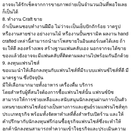
อาจจะได้รักเช็คจากการขายภาพถ่ายเป็นจำนวนเงินที่พอใจเลย
ก็เป็นได้
8. ทำงาน Craft ขาย
ถ้าเป็นคนชอบทำงานฝีมือ ไม่ว่าจะเป็นเย็บปักถักร้อย วาดรูป
หรืองานสายช่าง อย่างงานไม้ หรืองานปั้นเซรามิค ผลงาน hand
crafted เหล่านี้สามารถนำมาโพสขายในอินเตอร์เนตได้เลย ถ้า
จะให้ดี ลองสร้างเพจ สร้างฐานแฟนคลับเอง นอกจากจะได้ขาย
ของแล้วยังอาจจะมีแฟนคลับที่ติดตามผลงานไปพร้อมกันอีกด้วย
9. ลงทุนแฟรนไชส์
ขอแนะนำให้เลือกลงทุนกับแฟรนไชส์ที่มีระบบแฟรนซ์ไชส์ที่ดี มี
มาตรฐาน ซึ่งปัจจุบัน
มีให้เลือกมากมายทั้งอาหาร เครื่องดื่ม บริการ
โดยสำหรับผู้ที่สนใจต้องการซื้อแฟรนไชส์นั้น แฟรนซ์บิซ
สามารถให้การช่วยเหลือและสนับสนุนนักลงทุนผ่านการเป็นตัว
แทนขายแฟรนไชส์อย่างเป็นทางการและศูนย์รวมแฟรนไชส์ทุก
ประเภทธุรกิจ พร้อมทั้งจัดหาทำเลที่ตั้งสำหรับเปิดร้าน และให้
คำปรึกษากับนักลงทุนฟรีก่อนซื้อธุรกิจแฟรนไชส์ซึ่งจะทำให้
ลูกค้านักลงทุนสามารถทำความเข้าใจธุรกิจและประเมินความ