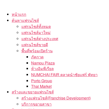
Skip
to
หน้าแรก
the
ค้นหาแฟรนไชส์
content
แฟรนไชส์ทั้งหมด
แฟรนไชส์มาใหม่
แฟรนไชส์ต่างประเทศ
แฟรนไชส์ขายดี
พื้นที่พร้อมเปิดร้าน
ภัคกาด
Nampu Plaza
ห้างอิมพีเรียล
NUMCHAI FAIR ตลาดนำชัยแฟร์ พัทยา
Porto Group
Thai Market
สร้างและขยายแฟรนไชส์
สร้างแฟรนไชส์(Franchise Development)
บริการขยายสาขา