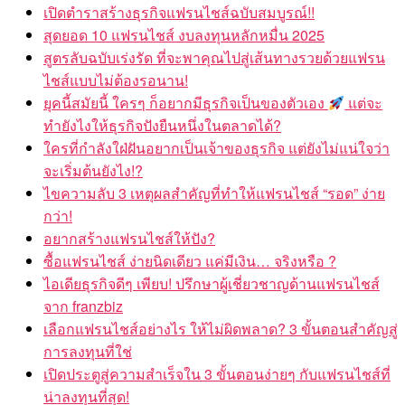
เปิดตำราสร้างธุรกิจแฟรนไชส์ฉบับสมบูรณ์!!
สุดยอด 10 แฟรนไชส์ งบลงทุนหลักหมื่น 2025
สูตรลับฉบับเร่งรัด ที่จะพาคุณไปสู่เส้นทางรวยด้วยแฟรน
ไชส์แบบไม่ต้องรอนาน!
ยุคนี้สมัยนี้ ใครๆ ก็อยากมีธุรกิจเป็นของตัวเอง
แต่จะ
ทำยังไงให้ธุรกิจปังยืนหนึ่งในตลาดได้?
ใครที่กำลังใฝ่ฝันอยากเป็นเจ้าของธุรกิจ แต่ยังไม่แน่ใจว่า
จะเริ่มต้นยังไง!?
ไขความลับ 3 เหตุผลสำคัญที่ทำให้แฟรนไชส์ “รอด” ง่าย
กว่า!
อยากสร้างแฟรนไชส์ให้ปัง?
ซื้อแฟรนไชส์ ง่ายนิดเดียว แค่มีเงิน… จริงหรือ ?
ไอเดียธุรกิจดีๆ เพียบ! ปรึกษาผู้เชี่ยวชาญด้านแฟรนไชส์
จาก franzbiz
เลือกแฟรนไชส์อย่างไร ให้ไม่ผิดพลาด? 3 ขั้นตอนสำคัญสู่
การลงทุนที่ใช่
เปิดประตูสู่ความสำเร็จใน 3 ขั้นตอนง่ายๆ กับแฟรนไชส์ที่
น่าลงทุนที่สุด!