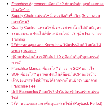
Franchise Agreement คืออะไร? ก่อนทำสัญญาต้องตกลง
เรื่องใดบ้าง
Supply Chain แฟรนไชส์: ควรบังคับซื้อวัตถุดิบจากส่วน
กลางไหม?
Quality Control แฟรนไชส์: ตรวจสาขาโดยไม่เกิดปัญหา
ระบบอบรมแฟรนไชส์ซีควรมีอะไรบ้าง? คู่มือ Franchise
Training
วิธีถ่ายทอดสูตรและ Know-how ให้แฟรนไชส์ โดยไม่ให้
มาตรฐานลดลง
คู่มือแฟรนไชส์ควรมีกี่เล่ม? 10 คู่มือสำคัญที่ทุกแบรนด์
ควรมี
Franchise Manual คืออะไร? ต่างจาก SOP อย่างไร
SOP คืออะไร? ธุรกิจแฟรนไชส์ต้องมี SOP อะไรบ้าง
เจ้าของแฟรนไชส์มีรายได้จากทางไหนบ้าง? นอกจาก
Franchise Fee
Unit Economics คืออะไร? ทำไมต้องรู้ก่อนสร้างแฟรน
ไชส์
วิธีคำนวณระยะเวลาคืนทุนแฟรนไชส์ (Payback Period)