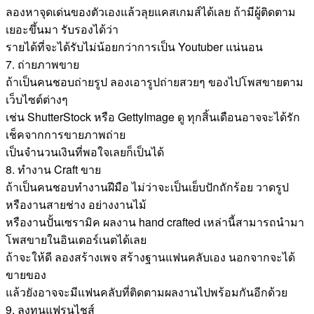
ลองหาจุดเด่นของตัวเองแล้วลุยแคสเกมส์ได้เลย ถ้ามีผู้ติดตาม
เยอะขึ้นมา รับรองได้ว่า
รายได้ที่จะได้รับไม่น้อยกว่าการเป็น Youtuber แน่นอน
7. ถ่ายภาพขาย
ถ้าเป็นคนชอบถ่ายรูป ลองเอารูปถ่ายสวยๆ ของไปโพสขายตาม
เว็บไซต์ต่างๆ
เช่น ShutterStock หรือ GettyImage ดู ทุกสิ้นเดือนอาจจะได้รัก
เช็คจากการขายภาพถ่าย
เป็นจำนวนเงินที่พอใจเลยก็เป็นได้
8. ทำงาน Craft ขาย
ถ้าเป็นคนชอบทำงานฝีมือ ไม่ว่าจะเป็นเย็บปักถักร้อย วาดรูป
หรืองานสายช่าง อย่างงานไม้
หรืองานปั้นเซรามิค ผลงาน hand crafted เหล่านี้สามารถนำมา
โพสขายในอินเตอร์เนตได้เลย
ถ้าจะให้ดี ลองสร้างเพจ สร้างฐานแฟนคลับเอง นอกจากจะได้
ขายของ
แล้วยังอาจจะมีแฟนคลับที่ติดตามผลงานไปพร้อมกันอีกด้วย
9. ลงทุนแฟรนไชส์