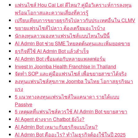
แฟรนไชส์ Hou Cai Lei ดีไหม? คู่มือวิเคราะห์การลงทุน
พร้อมโอกาสและความเสี่ยงที่ควรรู้
เปรียบเทียบการขยายธุรกิจไปลาวกับประเทศอื่นใน CLMV
ขยายแฟรนไชส์ไปลาว ต้องเตรียมอะไรบ้าง
นักลงทุนลาวมองหาแฟรนไชส์แบบไหนในปีนี้
AI Admin Bot ช่วย SME ไทยลดต้นทุนและเพิ่มยอดขาย
ธุรกิจที่ใช้ AI Admin Bot แล้วสำเร็จ
AI Admin Bot เชื่อมต่อกับหลายแพลตฟอร์ม
Invest in Joomba Health Franchise in Thailand
จัดทำ SOP และคู่มือแฟรนไชส์ เพื่อขยายสาขาได้จริง
ลงทุนแฟรนไชส์สุขภาพ Joomba ในไทย โอกาสธุรกิจมา
แรง
5 แนวทางลงทุนแฟรนไชส์ในแคนาดา รายได้แบบ
Passive
5 เหตุผลที่แฟรนไชส์ควรใช้ AI Admin Bot ขยายสาขา
AI Agent ต่างจาก Chatbot ยังไง?
AI Admin Bot เหมาะกับธุรกิจแบบไหน?
AI Admin Bot คืออะไร? ทำไมธุรกิจต้องใช้ในปี 2025