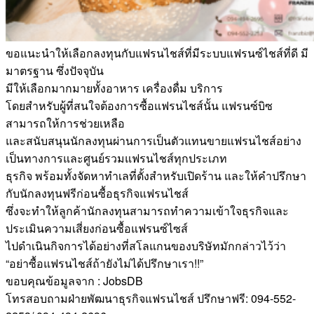
ขอแนะนำให้เลือกลงทุนกับแฟรนไชส์ที่มีระบบแฟรนซ์ไชส์ที่ดี มี
มาตรฐาน ซึ่งปัจจุบัน
มีให้เลือกมากมายทั้งอาหาร เครื่องดื่ม บริการ
โดยสำหรับผู้ที่สนใจต้องการซื้อแฟรนไชส์นั้น แฟรนซ์บิซ
สามารถให้การช่วยเหลือ
และสนับสนุนนักลงทุนผ่านการเป็นตัวแทนขายแฟรนไชส์อย่าง
เป็นทางการและศูนย์รวมแฟรนไชส์ทุกประเภท
ธุรกิจ พร้อมทั้งจัดหาทำเลที่ตั้งสำหรับเปิดร้าน และให้คำปรึกษา
กับนักลงทุนฟรีก่อนซื้อธุรกิจแฟรนไชส์
ซึ่งจะทำให้ลูกค้านักลงทุนสามารถทำความเข้าใจธุรกิจและ
ประเมินความเสี่ยงก่อนซื้อแฟรนซ์ไซส์
ไปดำเนินกิจการได้อย่างที่สโลแกนของบริษัทมักกล่าวไว้ว่า
“อย่าซื้อแฟรนไชส์ถ้ายังไม่ได้ปรึกษาเรา!!”
ขอบคุณข้อมูลจาก : JobsDB
โทรสอบถามฝ่ายพัฒนาธุรกิจแฟรนไชส์ ปรึกษาฟรี: 094-552-