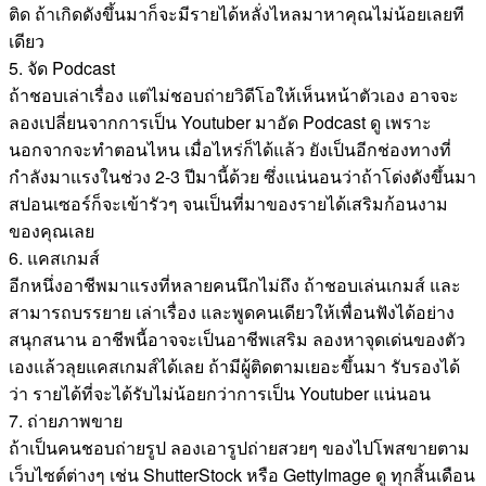
ติด ถ้าเกิดดังขึ้นมาก็จะมีรายได้หลั่งไหลมาหาคุณไม่น้อยเลยที
เดียว
5. จัด Podcast
ถ้าชอบเล่าเรื่อง แต่ไม่ชอบถ่ายวิดีโอให้เห็นหน้าตัวเอง อาจจะ
ลองเปลี่ยนจากการเป็น Youtuber มาอัด Podcast ดู เพราะ
นอกจากจะทำตอนไหน เมื่อไหร่ก็ได้แล้ว ยังเป็นอีกช่องทางที่
กำลังมาแรงในช่วง 2-3 ปีมานี้ด้วย ซึ่งแน่นอนว่าถ้าโด่งดังขึ้นมา
สปอนเซอร์ก็จะเข้ารัวๆ จนเป็นที่มาของรายได้เสริมก้อนงาม
ของคุณเลย
6. แคสเกมส์
อีกหนึ่งอาชีพมาแรงที่หลายคนนึกไม่ถึง ถ้าชอบเล่นเกมส์ และ
สามารถบรรยาย เล่าเรื่อง และพูดคนเดียวให้เพื่อนฟังได้อย่าง
สนุกสนาน อาชีพนี้อาจจะเป็นอาชีพเสริม ลองหาจุดเด่นของตัว
เองแล้วลุยแคสเกมส์ได้เลย ถ้ามีผู้ติดตามเยอะขึ้นมา รับรองได้
ว่า รายได้ที่จะได้รับไม่น้อยกว่าการเป็น Youtuber แน่นอน
7. ถ่ายภาพขาย
ถ้าเป็นคนชอบถ่ายรูป ลองเอารูปถ่ายสวยๆ ของไปโพสขายตาม
เว็บไซต์ต่างๆ เช่น ShutterStock หรือ GettyImage ดู ทุกสิ้นเดือน