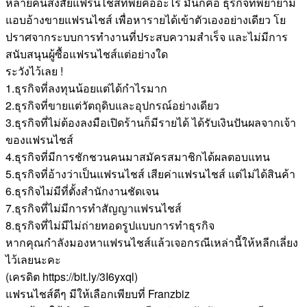
หลายคนสงสัยแฟรนไชส์ทิพย์คืออะไร มันก็คือ ธุรกิจที่พยายาม
แอบอ้างขายแฟรนไชส์ เพื่อหารายได้เข้าตัวเองอย่างเดียว โย
ปราศจากระบบการทำงานที่ประสบความสำเร็จ และไม่มีการ
สนับสนุนผู้ซื้อแฟรนไชส์แต่อย่างใด
ระวังไว้เลย !
1.ธุรกิจที่ลงทุนน้อยแต่ได้กำไรมาก
2.ธุรกิจที่ขายแต่วัตถุดิบและอุปกรณ์อย่างเดียว
3.ธุรกิจที่ไม่ต้องลงมือเปิดร้านก็มีรายได้ ได้รับเงินปันผลจากเจ้า
ของแฟรนไชส์
4.ธุรกิจที่มีการชักชวนคนมาสมัครสมาชิกได้ผลตอบแทน
5.ธุรกิจที่อ้างว่าเป็นแฟรนไชส์ เสียค่าแฟรนไชส์ แต่ไม่ได้สินค้า
6.ธุรกิจไม่มีที่ตั้งสำนักงานชัดเจน
7.ธุรกิจที่ไม่มีการทำสัญญาแฟรนไชส์
8.ธุรกิจที่ไม่มีไม่ถ่ายทอดรูปแบบการทำธุรกิจ
หากคุณกำลังมองหาแฟรนไชส์แล้วเจอกรณีเหล่านี้ให้หลีกเลี่ยง
ไว้เลยนะคะ
(เครดิต https://bit.ly/3I6yxql)
แฟรนไชส์ดีๆ มีให้เลือกเพียบที่ Franzbiz