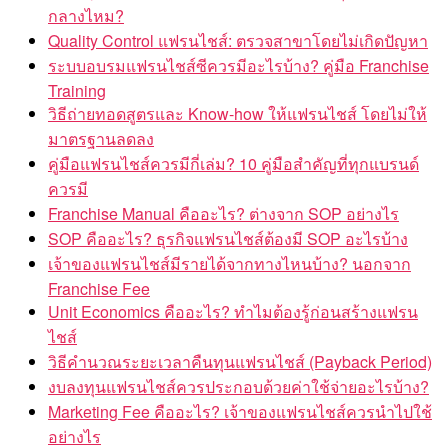
กลางไหม?
Quality Control แฟรนไชส์: ตรวจสาขาโดยไม่เกิดปัญหา
ระบบอบรมแฟรนไชส์ซีควรมีอะไรบ้าง? คู่มือ Franchise
Training
วิธีถ่ายทอดสูตรและ Know-how ให้แฟรนไชส์ โดยไม่ให้
มาตรฐานลดลง
คู่มือแฟรนไชส์ควรมีกี่เล่ม? 10 คู่มือสำคัญที่ทุกแบรนด์
ควรมี
Franchise Manual คืออะไร? ต่างจาก SOP อย่างไร
SOP คืออะไร? ธุรกิจแฟรนไชส์ต้องมี SOP อะไรบ้าง
เจ้าของแฟรนไชส์มีรายได้จากทางไหนบ้าง? นอกจาก
Franchise Fee
Unit Economics คืออะไร? ทำไมต้องรู้ก่อนสร้างแฟรน
ไชส์
วิธีคำนวณระยะเวลาคืนทุนแฟรนไชส์ (Payback Period)
งบลงทุนแฟรนไชส์ควรประกอบด้วยค่าใช้จ่ายอะไรบ้าง?
Marketing Fee คืออะไร? เจ้าของแฟรนไชส์ควรนำไปใช้
อย่างไร