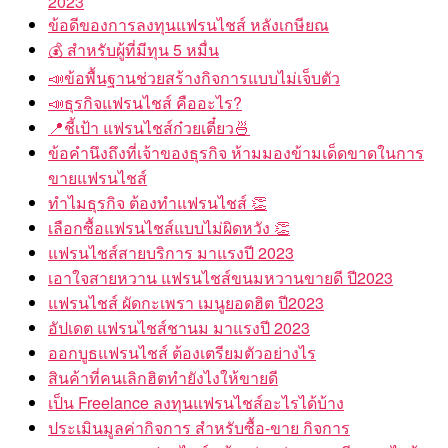
2023
ข้อดีของการลงทุนแฟรนไชส์ หลังเกษียณ
💰 สำหรับผู้ที่มีทุน 5 หมื่น
📣ข้อพื้นฐานช่วยสร้างกิจการแบบไม่เจ็บตัว
📣ธุรกิจแฟรนไชส์ คืออะไร?
📍ชี้เป้า แฟรนไชส์ก๋วยเตี๋ยว🍜
ข้อคำนึงถึงที่เจ้าของธุรกิจ ห้ามมองข้ามเด็ดขาดในการ
ขายแฟรนไชส์
ทำไมธุรกิจ ต้องทำแฟรนไชส์ 👏
เลือกซื้อแฟรนไชส์แบบไม่ผิดหวัง 👏
แฟรนไชส์สายบริการ มาแรงปี 2023
เอาใจสายหวาน แฟรนไชส์ขนมหวานขายดี ปี2023
แฟรนไชส์ ผัดกะเพรา เมนูยอดฮิต ปี2023
อัปเดต แฟรนไชส์ชานม มาแรงปี 2023
ออกบูธแฟรนไชส์ ต้องเตรียมตัวอย่างไร
สินค้าที่คนเลิกฮิตทำยังไงให้ขายดี
เป็น Freelance ลงทุนแฟรนไชส์อะไรได้บ้าง
ประเมินมูลค่ากิจการ สำหรับซื้อ-ขาย กิจการ