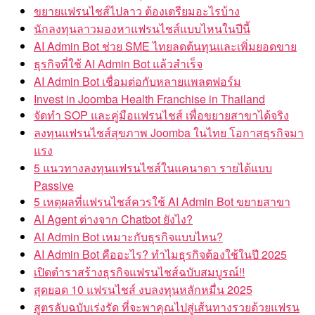
ขยายแฟรนไชส์ไปลาว ต้องเตรียมอะไรบ้าง
นักลงทุนลาวมองหาแฟรนไชส์แบบไหนในปีนี้
AI Admin Bot ช่วย SME ไทยลดต้นทุนและเพิ่มยอดขาย
ธุรกิจที่ใช้ AI Admin Bot แล้วสำเร็จ
AI Admin Bot เชื่อมต่อกับหลายแพลตฟอร์ม
Invest in Joomba Health Franchise in Thailand
จัดทำ SOP และคู่มือแฟรนไชส์ เพื่อขยายสาขาได้จริง
ลงทุนแฟรนไชส์สุขภาพ Joomba ในไทย โอกาสธุรกิจมา
แรง
5 แนวทางลงทุนแฟรนไชส์ในแคนาดา รายได้แบบ
Passive
5 เหตุผลที่แฟรนไชส์ควรใช้ AI Admin Bot ขยายสาขา
AI Agent ต่างจาก Chatbot ยังไง?
AI Admin Bot เหมาะกับธุรกิจแบบไหน?
AI Admin Bot คืออะไร? ทำไมธุรกิจต้องใช้ในปี 2025
เปิดตำราสร้างธุรกิจแฟรนไชส์ฉบับสมบูรณ์!!
สุดยอด 10 แฟรนไชส์ งบลงทุนหลักหมื่น 2025
สูตรลับฉบับเร่งรัด ที่จะพาคุณไปสู่เส้นทางรวยด้วยแฟรน