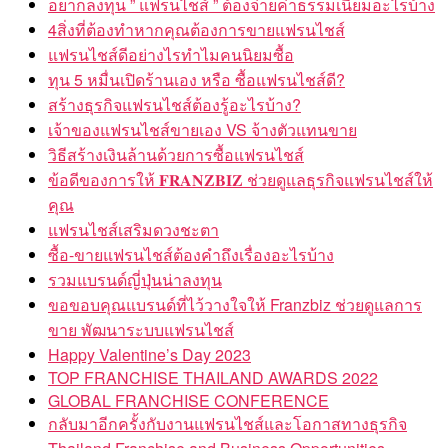
อยากลงทุน ” แฟรนไชส์ ” ต้องจ่ายค่าธรรมเนียมอะไรบ้าง
4สิ่งที่ต้องทำหากคุณต้องการขายแฟรนไชส์
แฟรนไชส์ดีอย่างไรทำไมคนนิยมซื้อ
ทุน 5 หมื่นเปิดร้านเอง หรือ ซื้อแฟรนไชส์ดี?
สร้างธุรกิจแฟรนไชส์ต้องรู้อะไรบ้าง?
เจ้าของแฟรนไชส์ขายเอง VS จ้างตัวแทนขาย
วิธีสร้างเงินล้านด้วยการซื้อแฟรนไชส์
ข้อดีของการให้ 𝐅𝐑𝐀𝐍𝐙𝐁𝐈𝐙 ช่วยดูแลธุรกิจแฟรนไชส์ให้
คุณ
แฟรนไชส์เสริมดวงชะตา
ซื้อ-ขายแฟรนไชส์ต้องคำถึงเรื่องอะไรบ้าง
รวมแบรนด์ญี่ปุ่นน่าลงทุน
ขอขอบคุณแบรนด์ที่ไว้วางใจให้ Franzbiz ช่วยดูแลการ
ขาย พัฒนาระบบแฟรนไชส์
Happy Valentine’s Day 2023
TOP FRANCHISE THAILAND AWARDS 2022
GLOBAL FRANCHISE CONFERENCE
กลับมาอีกครั้งกับงานแฟรนไชส์และโอกาสทางธุรกิจ