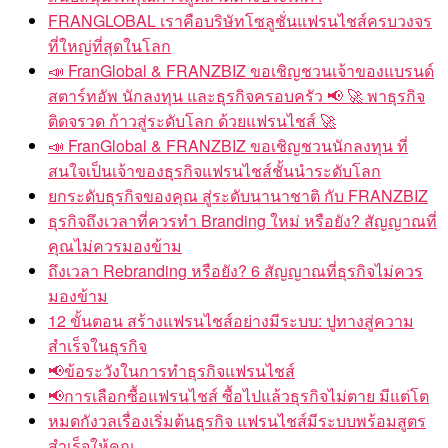
FRANGLOBAL เราคือบริษัทโซลูชั่นแฟรนไชส์ครบวงจร
ที่ใหญ่ที่สุดในโลก
📣 FranGlobal & FRANZBIZ ขอเชิญชวนเจ้าของแบรนด์
สตาร์ทอัพ นักลงทุน และธุรกิจครอบครัว 📢 🚀 พาธุรกิจ
ติดจรวด ก้าวสู่ระดับโลก ด้วยแฟรนไชส์ 🚀
📣 FranGlobal & FRANZBIZ ขอเชิญชวนนักลงทุน ที่
สนใจเป็นเจ้าของธุรกิจแฟรนไชส์ชั้นนำระดับโลก
ยกระดับธุรกิจของคุณ สู่ระดับนานาชาติ กับ FRANZBIZ
ธุรกิจถึงเวลาที่ควรทำ Branding ใหม่ หรือยัง? สัญญาณที่
คุณไม่ควรมองข้าม
ถึงเวลา Rebranding หรือยัง? 6 สัญญาณที่ธุรกิจไม่ควร
มองข้าม
12 ขั้นตอน สร้างแฟรนไชส์อย่างมีระบบ: ปูทางสู่ความ
สำเร็จในธุรกิจ
📢ข้อระวังในการทำธุรกิจแฟรนไชส์
📢การเลือกซื้อแฟรนไชส์ ซื้อไปแล้วธุรกิจไม่ตาย มีแต่โต
หมดกังวลเรื่องเริ่มต้นธุรกิจ แฟรนไชส์มีระบบพร้อมสูตร
สำเร็จให้คุณ