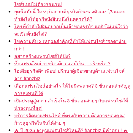
ไชส์แบบไม่ต้องรอนาน!
ยุคนี้สมัยนี้ ใครๆ ก็อยากมีธุรกิจเป็นของตัวเอง 🚀 แต่จะ
ทำยังไงให้ธุรกิจปังยืนหนึ่งในตลาดได้?
ใครที่กำลังใฝ่ฝันอยากเป็นเจ้าของธุรกิจ แต่ยังไม่แน่ใจว่า
จะเริ่มต้นยังไง!?
ไขความลับ 3 เหตุผลสำคัญที่ทำให้แฟรนไชส์ “รอด” ง่าย
กว่า!
อยากสร้างแฟรนไชส์ให้ปัง?
ซื้อแฟรนไชส์ ง่ายนิดเดียว แค่มีเงิน… จริงหรือ ?
ไอเดียธุรกิจดีๆ เพียบ! ปรึกษาผู้เชี่ยวชาญด้านแฟรนไชส์
จาก franzbiz
เลือกแฟรนไชส์อย่างไร ให้ไม่ผิดพลาด? 3 ขั้นตอนสำคัญสู่
การลงทุนที่ใช่
เปิดประตูสู่ความสำเร็จใน 3 ขั้นตอนง่ายๆ กับแฟรนไชส์ที่
น่าลงทุนที่สุด!
บริการจัดหาแฟรนไชส์ ที่ตรงกับความต้องการของคุณ:
ก้าวสู่ธุรกิจในฝันได้ง่าย ๆ
🔥 ปี 2025 ลงทุนแฟรนไชส์ไหนดี? franzbiz มีคำตอบ! 🔥