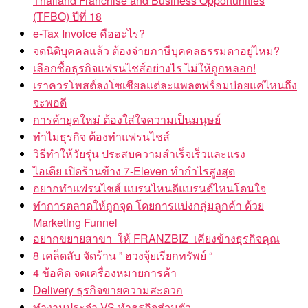
Thailand Franchise and Business Opportunities
(TFBO) ปีที่ 18
e-Tax Invoice คืออะไร?
จดนิติบุคคลแล้ว ต้องจ่ายภาษีบุคคลธรรมดาอยู่ไหม?
เลือกซื้อธุรกิจแฟรนไชส์อย่างไร ไม่ให้ถูกหลอก!
เราควรโพสต์ลงโซเชียลแต่ละแพลตฟร์อมบ่อยแค่ไหนถึง
จะพอดี
การค้ายุคใหม่ ต้องใส่ใจความเป็นมนุษย์
ทำไมธุรกิจ ต้องทำแฟรนไชส์
วิธีทำให้วัยรุ่น ประสบความสำเร็จเร็วและแรง
ไอเดีย เปิดร้านข้าง 7-Eleven ทำกำไรสูงสุด
อยากทำแฟรนไชส์ แบรนไหนดีแบรนด์ไหนโดนใจ
ทำการตลาดให้ถูกจุด โดยการแบ่งกลุ่มลูกค้า ด้วย
Marketing Funnel
อยากขยายสาขา ให้ FRANZBIZ เคียงข้างธุรกิจคุณ
8 เคล็ดลับ จัดร้าน ” ฮวงจุ้ยเรียกทรัพย์ “
4 ข้อคิด จดเครื่องหมายการค้า
Delivery ธุรกิจขายความสะดวก
ทำงานประจำ VS ทำธุรกิจส่วนตัว