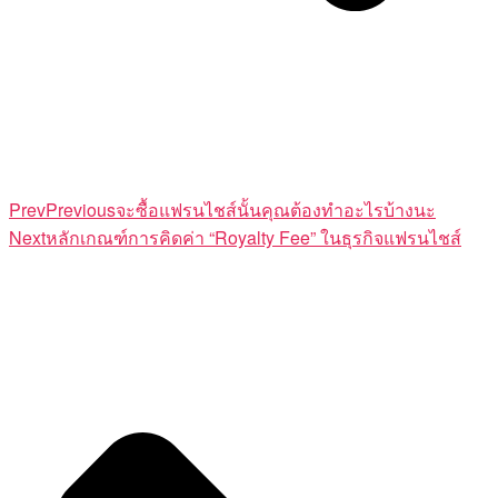
Prev
Previous
จะซื้อแฟรนไชส์นั้นคุณต้องทำอะไรบ้างนะ
Next
หลักเกณฑ์การคิดค่า “Royalty Fee” ในธุรกิจแฟรนไชส์