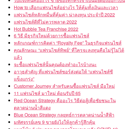
ใบแจ้งหนี้คืออะไร ขายของทุกครั้งจำเป็นมั้ยต้องออกใบนี้
How to เลือกแฟรนไชส์อย่างไร ให้คุ้มทั้งเงินและเวลา
แฟรนไชส์หลักหมื่นที่คุ้มค่า น่าลงทุน ประจำปี 2022
แฟรนไชส์ดีที่ไม่ควรพลาด 2022
Hot Bubble Tea Franchise 2022
6 วิธี มีธุรกิจใหม่ด้วยการซื้อแฟรนไชส์
หลักเกณฑ์การคิดค่า “Royalty Fee” ในธุรกิจแฟรนไชส์
คุณลักษณะ “แฟรนไชส์ทิพย์” ที่ใครจะลงทุนคือไม่รู้ไม่ได้
แล้ว
จะซื้อแฟรนไชส์นั้นคุณต้องทำอะไรบ้างนะ
อาวุธสำคัญ ที่แฟรนไชส์ซอร์ส่งต่อให้ “แฟรนไชส์ซี
แข็งแกร่ง”
Customer Journey สำหรับคนซื้อแฟรนไชส์ มือใหม่
11 แฟรนไชส์ มาใหม่ ต้อนรับปี 65
Red Ocean Strategy คืออะไร วิธีต่อสู้เพื่อชัยชนะใน
ตลาดน่านน้ำสีแดง
Blue Ocean Strategy กลยุทธ์การตลาดน่านน้ำสีฟ้า
มหัศจรรย์เลข 9 ขายยังไงให้ลูกค้ารู้สึกคุ้ม