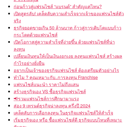
ก่อนก้าวสู่แฟรนไชส์ “แบรนด์” สำคัญแค่ไหน?
เปิดสูตรลับ! เคล็ดลับความสำเร็จจากเจ้าของแฟรนไชส์ตัว
จริง
ธุรกิจยอดขายเกิน 50 ล้านบาท ก้าวสู่การเติบโตแบบก้าว
กระโดดด้วยแฟรนไชส์
เปิดโอกาสสู่ความสำเร็จที่ง่ายขึ้น ด้วยแฟรนไชส์ที่น่า
ลงทุน
เปลี่ยนเงินทุนให้เป็นเงินงอกเงย ลงทุนแฟรนไชส์ สร้างผล
กำไรอย่างยั่งยืน
อยากเป็นเจ้าของธุรกิจแฟรนไชส์ ต้องเตรียมตัวอย่างไร
ทำไม ? คุณเหมาะกับ..การลงทุน Franchise
แฟรนไชส์แนะนำ ราคาไม่ถึงแสน
สร้างธุรกิจเอง VS ซื้อธุรกิจแฟรนไชส์
📢รวมแฟรนไชส์การศึกษามาแรง
ส่อง 9 เทรนด์ธุรกิจน่าลงทุน ครึ่งปี 2024
เคล็ดลับการเลือกลงทุน ในธุรกิจแฟรนไชส์ให้สำเร็จ
เริ่มธุรกิจเอง หรือ ซื้อแฟรนไชส์ดี ธุรกิจแบบไหนที่เหมาะ
กับคุณ