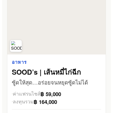
อาหาร
SOOD’s | เส้นหมี่ไก่ฉีก
ซู้ดให้สุด…อร่อยจนหยุดซู้ดไม่ได้
ค่าแฟรนไชส์
฿ 59,000
ลงทุนรวม
฿ 164,000