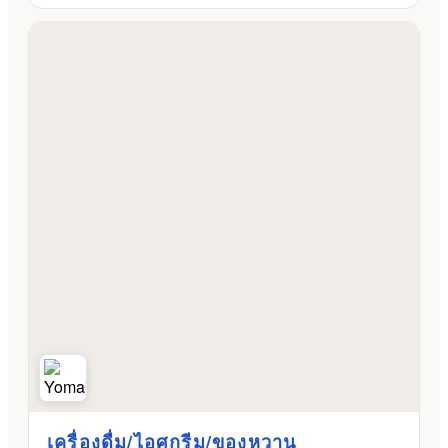
เครื่องดื่ม/ไอศกรีม/ของหวาน