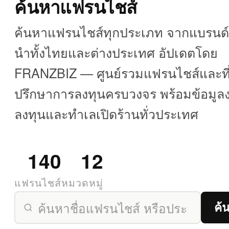
ค้นหาแฟรนไชส์
ค้นหาแฟรนไชส์ทุกประเภท จากแบรนด์ช
นำทั้งไทยและต่างประเทศ อัปเดตโดย
FRANZBIZ — ศูนย์รวมแฟรนไชส์และที
ปรึกษาการลงทุนครบวงจร พร้อมข้อมูล
ลงทุนและทำเลเปิดร้านทั่วประเทศ
140
12
แฟรนไชส์
หมวดหมู่
ค้