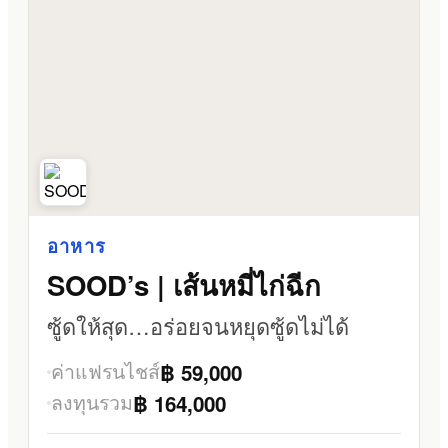
อาหาร
SOOD’s | เส้นหมี่ไก่ฉีก
ซู้ดให้สุด…อร่อยจนหยุดซู้ดไม่ได้
ค่าแฟรนไชส์
฿ 59,000
ลงทุนรวม
฿ 164,000