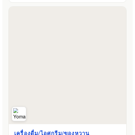
เครื่องดื่ม/ไอศกรีม/ของหวาน