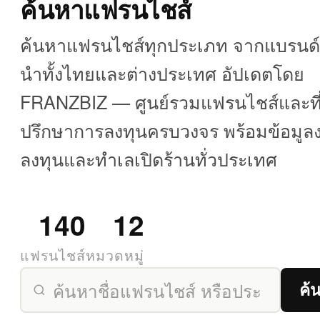
ค้นหาแฟรนไชส์
ค้นหาแฟรนไชส์ทุกประเภท จากแบรนด์ช
นำทั้งไทยและต่างประเทศ อัปเดตโดย
FRANZBIZ — ศูนย์รวมแฟรนไชส์และที
ปรึกษาการลงทุนครบวงจร พร้อมข้อมูล
ลงทุนและทำเลเปิดร้านทั่วประเทศ
140
12
แฟรนไชส์
หมวดหมู่
ค้