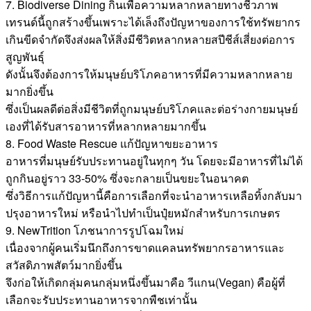
7. Biodiverse Dining กินเพื่อความหลากหลายทางชีวภาพ
เทรนด์นี้ถูกสร้างขึ้นเพราะได้เล็งถึงปัญหาของการใช้ทรัพยากร
เกินขีดจำกัดจึงส่งผลให้สิ่งมีชีวิตหลากหลายสปีชีส์เสี่ยงต่อการ
สูญพันธุ์
ดังนั้นจึงต้องการให้มนุษย์บริโภคอาหารที่มีความหลากหลาย
มากยิ่งขึ้น
ซึ่งเป็นผลดีต่อสิ่งมีชีวิตที่ถูกมนุษย์บริโภคและต่อร่างกายมนุษย์
เองที่ได้รับสารอาหารที่หลากหลายมากขึ้น
8. Food Waste Rescue แก้ปัญหาขยะอาหาร
อาหารที่มนุษย์รับประทานอยู่ในทุกๆ วัน โดยจะมีอาหารที่ไม่ได้
ถูกกินอยู่ราว 33-50% ซึ่งจะกลายเป็นขยะในอนาคต
ซึ่งวิธีการแก้ปัญหานี้คือการเลือกที่จะนำอาหารเหลือทิ้งกลับมา
ปรุงอาหารใหม่ หรือนำไปทำเป็นปุ๋ยหมักสำหรับการเกษตร
9. NewTrition โภชนาการรูปโฉมใหม่
เนื่องจากผู้คนเริ่มนึกถึงการขาดแคลนทรัพยากรอาหารและ
สวัสดิภาพสัตว์มากยิ่งขึ้น
จึงก่อให้เกิดกลุ่มคนกลุ่มหนึ่งขึ้นมาคือ วีแกน(Vegan) คือผู้ที่
เลือกจะรับประทานอาหารจากพืชเท่านั้น