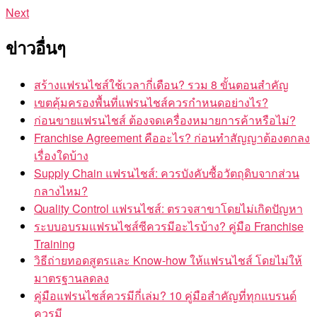
Next
ข่าวอื่นๆ
สร้างแฟรนไชส์ใช้เวลากี่เดือน? รวม 8 ขั้นตอนสำคัญ
เขตคุ้มครองพื้นที่แฟรนไชส์ควรกำหนดอย่างไร?
ก่อนขายแฟรนไชส์ ต้องจดเครื่องหมายการค้าหรือไม่?
Franchise Agreement คืออะไร? ก่อนทำสัญญาต้องตกลง
เรื่องใดบ้าง
Supply Chain แฟรนไชส์: ควรบังคับซื้อวัตถุดิบจากส่วน
กลางไหม?
Quality Control แฟรนไชส์: ตรวจสาขาโดยไม่เกิดปัญหา
ระบบอบรมแฟรนไชส์ซีควรมีอะไรบ้าง? คู่มือ Franchise
Training
วิธีถ่ายทอดสูตรและ Know-how ให้แฟรนไชส์ โดยไม่ให้
มาตรฐานลดลง
คู่มือแฟรนไชส์ควรมีกี่เล่ม? 10 คู่มือสำคัญที่ทุกแบรนด์
ควรมี