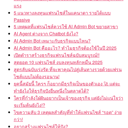
แรง
5 แนวทางลงทุนแฟรนไชส์ในแคนาดา รายได้แบบ
Passive
5 เหตุผลที่แฟรนไชส์ควรใช้ AI Admin Bot ขยายสาขา
AI Agent ต่างจาก Chatbot ยังไง?
AI Admin Bot เหมาะกับธุรกิจแบบไหน?
AI Admin Bot คืออะไร? ทำไมธุรกิจต้องใช้ในปี 2025
เปิดตำราสร้างธุรกิจแฟรนไชส์ฉบับสมบูรณ์!!
สุดยอด 10 แฟรนไชส์ งบลงทุนหลักหมื่น 2025
สูตรลับฉบับเร่งรัด ที่จะพาคุณไปสู่เส้นทางรวยด้วยแฟรน
ไชส์แบบไม่ต้องรอนาน!
ยุคนี้สมัยนี้ ใครๆ ก็อยากมีธุรกิจเป็นของตัวเอง 🚀 แต่จะ
ทำยังไงให้ธุรกิจปังยืนหนึ่งในตลาดได้?
ใครที่กำลังใฝ่ฝันอยากเป็นเจ้าของธุรกิจ แต่ยังไม่แน่ใจว่า
จะเริ่มต้นยังไง!?
ไขความลับ 3 เหตุผลสำคัญที่ทำให้แฟรนไชส์ “รอด” ง่าย
กว่า!
อยากสร้างแฟรนไชส์ให้ปัง?