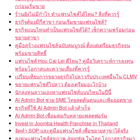
กก่อนเริ่มขาย
ร้านยังไม่มีกำไร ทำแฟรนไชส์ได้ไหม? สิ่งที่ควรรู้
ธุรกิจต้องมีกี่สาขา ก่อนเริ่มขายแฟรนไชส์?
ธุรกิจแบบไหนทำเป็นแฟรนไชส์ได้? เช็กความพร้อมก่อน
ขยายสาขา
คู่มือสร้างแฟรนไชส์ฉบับสมบูรณ์ ตั้งแต่เตรียมธุรกิจจน
พร้อมขายสิทธิ์
แฟรนไชส์ Hou Cai Lei ดีไหม? คู่มือวิเคราะห์การลงทุน
พร้อมโอกาสและความเสี่ยงที่ควรรู้
เปรียบเทียบการขยายธุรกิจไปลาวกับประเทศอื่นใน CLMV
ขยายแฟรนไชส์ไปลาว ต้องเตรียมอะไรบ้าง
นักลงทุนลาวมองหาแฟรนไชส์แบบไหนในปีนี้
AI Admin Bot ช่วย SME ไทยลดต้นทุนและเพิ่มยอดขาย
ธุรกิจที่ใช้ AI Admin Bot แล้วสำเร็จ
AI Admin Bot เชื่อมต่อกับหลายแพลตฟอร์ม
Invest in Joomba Health Franchise in Thailand
จัดทำ SOP และคู่มือแฟรนไชส์ เพื่อขยายสาขาได้จริง
ลงทุนแฟรนไชส์สุขภาพ Joomba ในไทย โอกาสธุรกิจมา