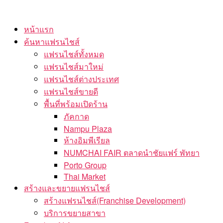
Skip
to
หน้าแรก
the
ค้นหาแฟรนไชส์
content
แฟรนไชส์ทั้งหมด
แฟรนไชส์มาใหม่
แฟรนไชส์ต่างประเทศ
แฟรนไชส์ขายดี
พื้นที่พร้อมเปิดร้าน
ภัคกาด
Nampu Plaza
ห้างอิมพีเรียล
NUMCHAI FAIR ตลาดนำชัยแฟร์ พัทยา
Porto Group
Thai Market
สร้างและขยายแฟรนไชส์
สร้างแฟรนไชส์(Franchise Development)
บริการขยายสาขา